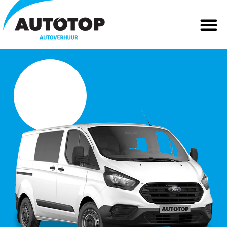
Vanaf
Vanaf
Vanaf
€ 99,-
€ 65,-
€ 39.5
per dag*
per dag*
per dag*