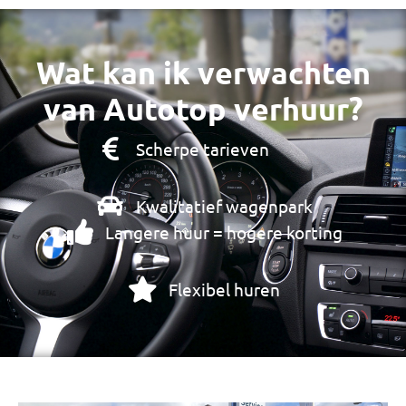
Wat kan ik verwachten
van Autotop verhuur?
Scherpe tarieven
Kwalitatief wagenpark
Langere huur = hogere korting
Flexibel huren